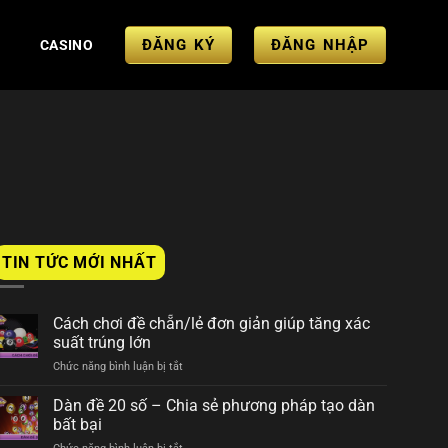
ĐĂNG KÝ
ĐĂNG NHẬP
CASINO
TIN TỨC MỚI NHẤT
Cách chơi đề chẵn/lẻ đơn giản giúp tăng xác
suất trúng lớn
Chức năng bình luận bị tắt
ở
Cách
chơi
Dàn đề 20 số – Chia sẻ phương pháp tạo dàn
đề
bất bại
chẵn/lẻ