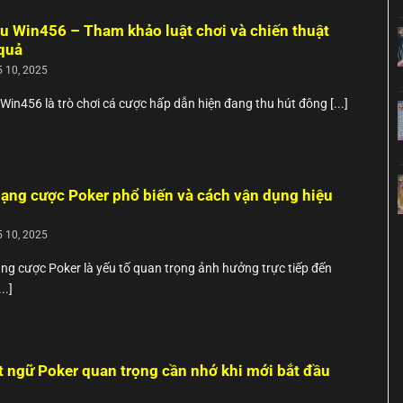
ỉu Win456 – Tham khảo luật chơi và chiến thuật
quả
 10, 2025
 Win456 là trò chơi cá cược hấp dẫn hiện đang thu hút đông [...]
ạng cược Poker phổ biến và cách vận dụng hiệu
 10, 2025
ng cược Poker là yếu tố quan trọng ảnh hưởng trực tiếp đến
..]
 ngữ Poker quan trọng cần nhớ khi mới bắt đầu