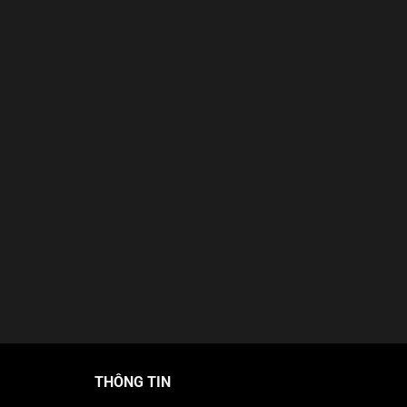
từ
A
đến
Z
THÔNG TIN