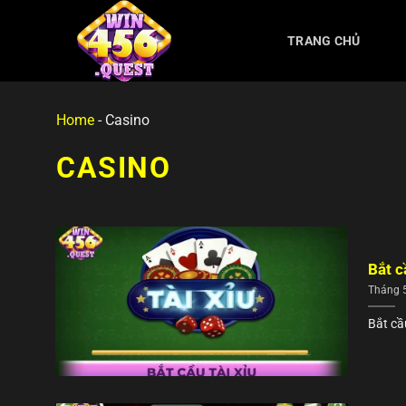
TRANG CHỦ
Home
-
Casino
CASINO
Bắt c
Tháng 5
Bắt cầu