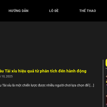
HƯỚNG DẪN
LÔ ĐỀ
THỂ THAO
ầu Tài xỉu hiệu quả từ phân tích đến hành động
 10, 2025
 Tài xỉu là một chiến lược được nhiều người chơi lựa chọn để [...]