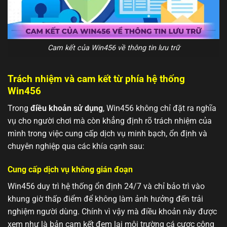
Cam kết của Win456 về thông tin lưu trữ
Trách nhiệm và cam kết từ phía hệ thống
Win456
Trong
điều khoản sử dụng
, Win456 không chỉ đặt ra nghĩa
vụ cho người chơi mà còn khẳng định rõ trách nhiệm của
mình trong việc cung cấp dịch vụ minh bạch, ổn định và
chuyên nghiệp qua các khía cạnh sau:
Cung cấp dịch vụ không gián đoạn
Win456 duy trì hệ thống ổn định 24/7 và chỉ bảo trì vào
khung giờ thấp điểm để không làm ảnh hưởng đến trải
nghiệm người dùng. Chính vì vậy mà điều khoản này được
xem như là bản cam kết đem lại môi trường cá cược công