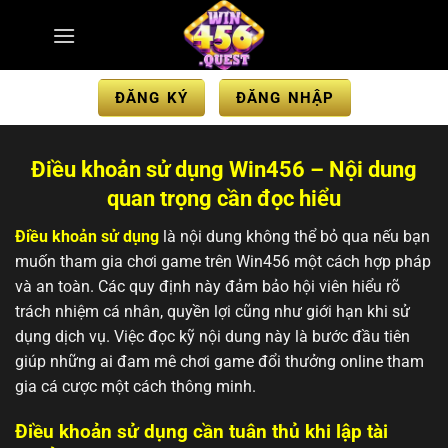
ĐĂNG KÝ
ĐĂNG NHẬP
Điều khoản sử dụng Win456 – Nội dung
quan trọng cần đọc hiểu
Điều khoản sử dụng
là nội dung không thể bỏ qua nếu bạn
muốn tham gia chơi game trên Win456 một cách hợp pháp
và an toàn. Các quy định này đảm bảo hội viên hiểu rõ
trách nhiệm cá nhân, quyền lợi cũng như giới hạn khi sử
dụng dịch vụ. Việc đọc kỹ nội dung này là bước đầu tiên
giúp những ai đam mê chơi game đổi thưởng online tham
gia cá cược một cách thông minh.
Điều khoản sử dụng cần tuân thủ khi lập tài