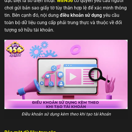
đặc biệt là số điện thoại.
Win456
có quyền yêu cầu người
chơi gửi bản sao giấy tờ tùy thân hợp lệ để xác minh thông
tin. Bên cạnh đó, nội dung
điều khoản sử dụng
yêu cầu
toàn bộ dữ liệu cung cấp phải trung thực và thuộc về đối
tượng sở hữu tài khoản.
Điều khoản sử dụng kèm theo khi tạo tài khoản