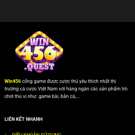
Win456
cổng game được cược thủ yêu thích nhất thị
trường cá cược Việt Nam với hàng ngàn các sản phẩm trò
chơi thú vị như: game bài, bắn cá,...
LIÊN KẾT NHANH