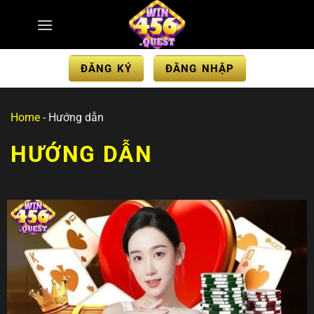
ĐĂNG KÝ
ĐĂNG NHẬP
Home
-
Hướng dẫn
HƯỚNG DẪN