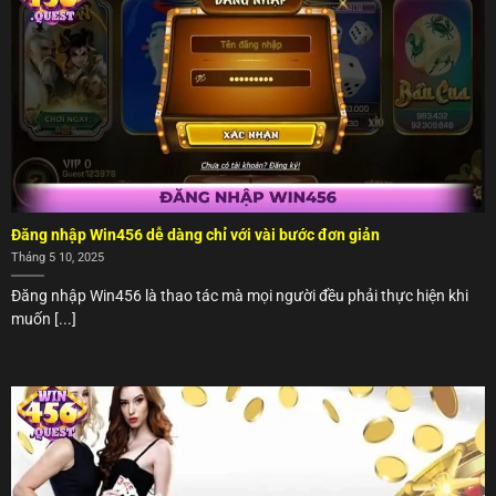
Đăng nhập Win456 dễ dàng chỉ với vài bước đơn giản
Tháng 5 10, 2025
Đăng nhập Win456 là thao tác mà mọi người đều phải thực hiện khi
muốn [...]