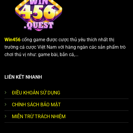
xác
toàn
tập
từ
A
đến
Z
Win456
cổng game được cược thủ yêu thích nhất thị
trường cá cược Việt Nam với hàng ngàn các sản phẩm trò
chơi thú vị như: game bài, bắn cá,...
LIÊN KẾT NHANH
ĐIỀU KHOẢN SỬ DỤNG
CHÍNH SÁCH BẢO MẬT
MIỄN TRỪ TRÁCH NHIỆM