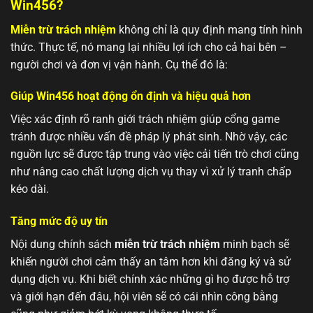
Win456?
Miễn trừ trách nhiệm
không chỉ là quy định mang tính hình
thức. Thực tế, nó mang lại nhiều lợi ích cho cả hai bên –
người chơi và đơn vị vận hành. Cụ thể đó là:
Giúp Win456 hoạt động ổn định và hiệu quả hơn
Việc xác định rõ ranh giới trách nhiệm giúp cổng game
tránh được nhiều vấn đề pháp lý phát sinh. Nhờ vậy, các
nguồn lực sẽ được tập trung vào việc cải tiến trò chơi cũng
như nâng cao chất lượng dịch vụ thay vì xử lý tranh chấp
kéo dài.
Tăng mức độ uy tín
Nội dung chính sách
miễn trừ trách nhiệm
minh bạch sẽ
khiến người chơi cảm thấy an tâm hơn khi đăng ký và sử
dụng dịch vụ. Khi biết chính xác những gì họ được hỗ trợ
và giới hạn đến đâu, hội viên sẽ có cái nhìn công bằng