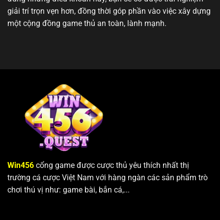
giải trí trọn vẹn hơn, đồng thời góp phần vào việc xây dựng
một cộng đồng game thủ an toàn, lành mạnh.
Win456
cổng game được cược thủ yêu thích nhất thị
trường cá cược Việt Nam với hàng ngàn các sản phẩm trò
chơi thú vị như: game bài, bắn cá,...